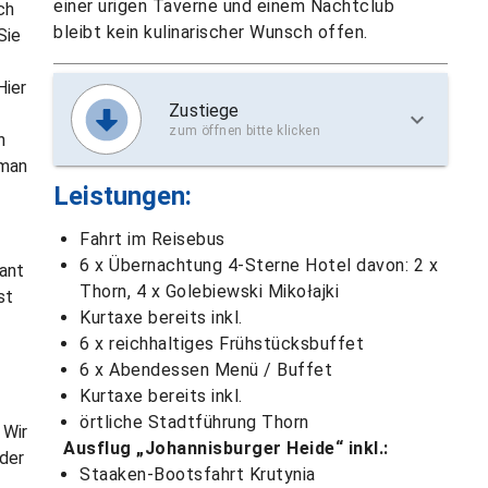
einer urigen Taverne und einem Nachtclub
ch
bleibt kein kulinarischer Wunsch offen.
Sie
Hier
Zustiege
zum öffnen bitte klicken
n
 man
Leistungen:
Fahrt im Reisebus
6 x Übernachtung 4-Sterne Hotel davon: 2 x
ant
Thorn, 4 x Golebiewski Mikołajki
st
Kurtaxe bereits inkl.
6 x reichhaltiges Frühstücksbuffet
6 x Abendessen Menü / Buffet
Kurtaxe bereits inkl.
örtliche Stadtführung Thorn
 Wir
Ausflug „Johannisburger Heide“ inkl.:
 der
Staaken-Bootsfahrt Krutynia