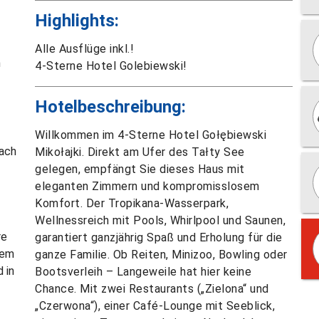
Highlights:
Alle Ausflüge inkl.!
n
4-Sterne Hotel Golebiewski!
Hotelbeschreibung:
Willkommen im 4-Sterne Hotel Gołębiewski
nach
Mikołajki. Direkt am Ufer des Tałty See
gelegen, empfängt Sie dieses Haus mit
eleganten Zimmern und kompromisslosem
Komfort. Der Tropikana-Wasserpark,
Wellnessreich mit Pools, Whirlpool und Saunen,
re
garantiert ganzjährig Spaß und Erholung für die
nem
ganze Familie. Ob Reiten, Minizoo, Bowling oder
 in
Bootsverleih – Langeweile hat hier keine
Chance. Mit zwei Restaurants („Zielona“ und
„Czerwona“), einer Café-Lounge mit Seeblick,