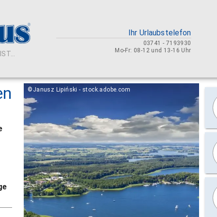
Ihr Urlaubstelefon
03741 - 7193930
Mo-Fr: 08-12 und 13-16 Uhr
ST...
en
©Janusz Lipiński - stock.adobe.com
e
ge