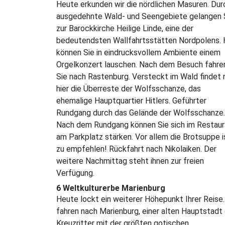
Heute erkunden wir die nördlichen Masuren. Dur
ausgedehnte Wald- und Seengebiete gelangen 
zur Barockkirche Heilige Linde, eine der
bedeutendsten Wallfahrtsstätten Nordpolens. 
können Sie in eindrucksvollem Ambiente einem
Orgelkonzert lauschen. Nach dem Besuch fahre
Sie nach Rastenburg. Versteckt im Wald findet
hier die Überreste der Wolfsschanze, das
ehemalige Hauptquartier Hitlers. Geführter
Rundgang durch das Gelände der Wolfsschanze.
Nach dem Rundgang können Sie sich im Restaur
am Parkplatz stärken. Vor allem die Brotsuppe i
zu empfehlen! Rückfahrt nach Nikolaiken. Der
weitere Nachmittag steht ihnen zur freien
Verfügung.
6 Weltkulturerbe Marienburg
Heute lockt ein weiterer Höhepunkt Ihrer Reise.
fahren nach Marienburg, einer alten Hauptstadt
Kreuzritter mit der größten gotischen