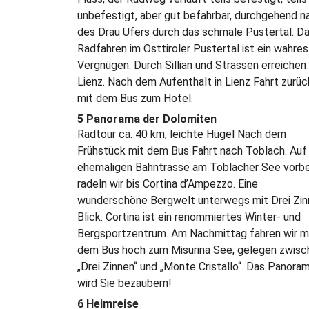
unbefestigt, aber gut befahrbar, durchgehend n
des Drau Ufers durch das schmale Pustertal. D
Radfahren im Osttiroler Pustertal ist ein wahres
Vergnügen. Durch Sillian und Strassen erreichen 
Lienz. Nach dem Aufenthalt in Lienz Fahrt zurüc
mit dem Bus zum Hotel.
5 Panorama der Dolomiten
Radtour ca. 40 km, leichte Hügel Nach dem
Frühstück mit dem Bus Fahrt nach Toblach. Auf
ehemaligen Bahntrasse am Toblacher See vorbe
radeln wir bis Cortina d’Ampezzo. Eine
wunderschöne Bergwelt unterwegs mit Drei Zi
Blick. Cortina ist ein renommiertes Winter- und
Bergsportzentrum. Am Nachmittag fahren wir m
dem Bus hoch zum Misurina See, gelegen zwisc
„Drei Zinnen“ und „Monte Cristallo“. Das Panora
wird Sie bezaubern!
6 Heimreise