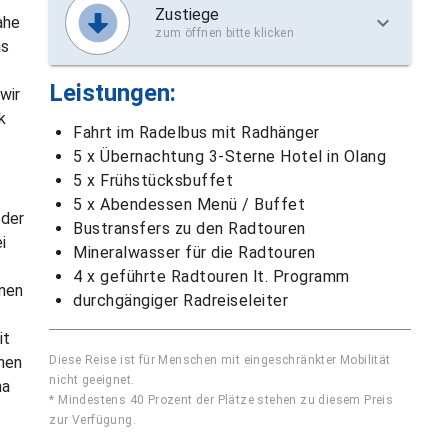
Zustiege
ahe
zum öffnen bitte klicken
as
Leistungen:
wir
k
Fahrt im Radelbus mit Radhänger
5 x Übernachtung 3-Sterne Hotel in Olang
5 x Frühstücksbuffet
5 x Abendessen Menü / Buffet
 der
Bustransfers zu den Radtouren
i
Mineralwasser für die Radtouren
4 x geführte Radtouren lt. Programm
nnen
durchgängiger Radreiseleiter
it
hen
Diese Reise ist für Menschen mit eingeschränkter Mobilität
nicht geeignet.
ma
* Mindestens 40 Prozent der Plätze stehen zu diesem Preis
zur Verfügung.