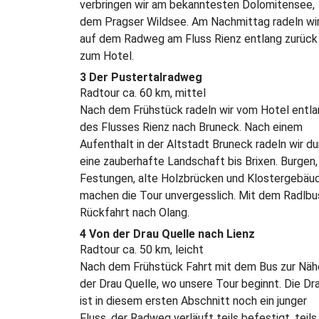
verbringen wir am bekanntesten Dolomitensee,
dem Pragser Wildsee. Am Nachmittag radeln wi
auf dem Radweg am Fluss Rienz entlang zurück
zum Hotel.
3 Der Pustertalradweg
Radtour ca. 60 km, mittel
Nach dem Frühstück radeln wir vom Hotel entl
des Flusses Rienz nach Bruneck. Nach einem
Aufenthalt in der Altstadt Bruneck radeln wir du
eine zauberhafte Landschaft bis Brixen. Burgen,
Festungen, alte Holzbrücken und Klostergebäu
machen die Tour unvergesslich. Mit dem Radlbu
Rückfahrt nach Olang.
4 Von der Drau Quelle nach Lienz
Radtour ca. 50 km, leicht
Nach dem Frühstück Fahrt mit dem Bus zur Näh
der Drau Quelle, wo unsere Tour beginnt. Die Dr
ist in diesem ersten Abschnitt noch ein junger
Fluss, der Radweg verläuft teils befestigt, teils