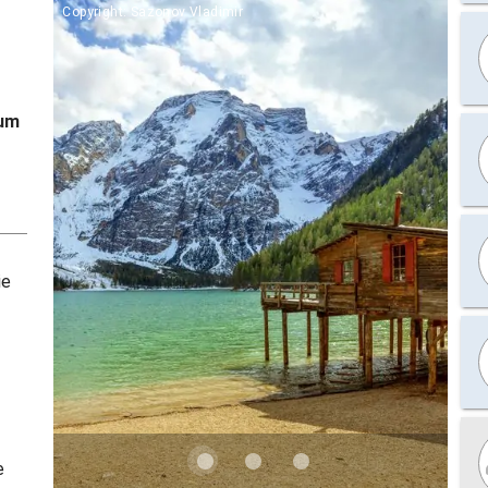
Copyright: Sazonov Vladimir
aum
ie
e