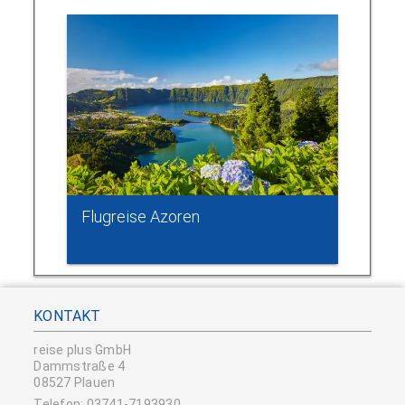
Flugreise Azoren
KONTAKT
reise plus GmbH
Dammstraße 4
08527 Plauen
Telefon: 03741-7193930