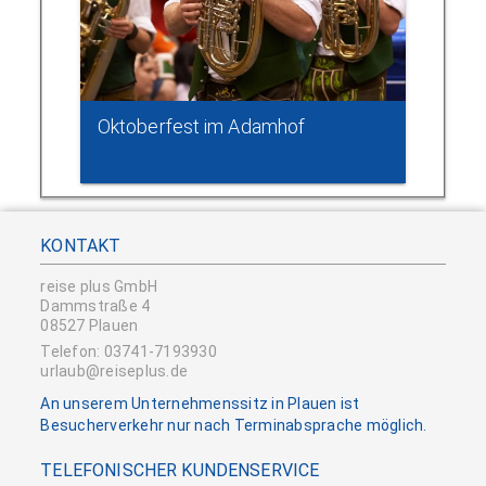
Oktoberfest im Adamhof
KONTAKT
reise plus GmbH
Dammstraße 4
08527 Plauen
Telefon: 03741-7193930
urlaub@reiseplus.de
An unserem Unternehmenssitz in Plauen ist
Besucherverkehr nur nach Terminabsprache möglich.
TELEFONISCHER KUNDENSERVICE