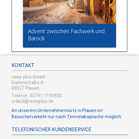
Advent zwischen Fachwerk und
Barock
KONTAKT
reise plus GmbH
Dammstraße 4
08527 Plauen
Telefon: 03741-7193930
urlaub@reiseplus.de
An unserem Unternehmenssitz in Plauen ist
Besucherverkehr nur nach Terminabsprache möglich.
TELEFONISCHER KUNDENSERVICE