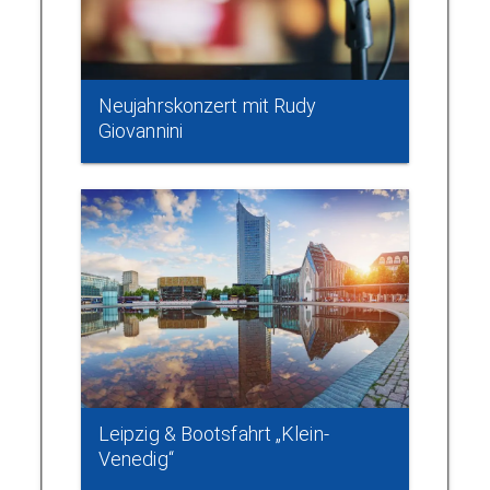
Neujahrskonzert mit Rudy
Giovannini
Leipzig & Bootsfahrt „Klein-
Venedig“