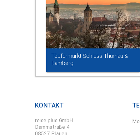
Töpfermarkt Schloss Thurnau &
Bamberg
KONTAKT
TE
reise plus GmbH
Mo 
Dammstraße 4
08527 Plauen