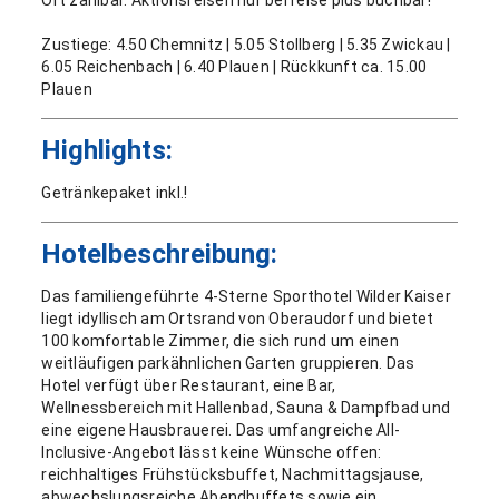
Ort zahlbar. Aktionsreisen nur bei reise plus buchbar!
Zustiege: 4.50 Chemnitz | 5.05 Stollberg | 5.35 Zwickau |
6.05 Reichenbach | 6.40 Plauen | Rückkunft ca. 15.00
Plauen
Highlights:
Getränkepaket inkl.!
Hotelbeschreibung:
Das familiengeführte 4-Sterne Sporthotel Wilder Kaiser
liegt idyllisch am Ortsrand von Oberaudorf und bietet
100 komfortable Zimmer, die sich rund um einen
weitläufigen parkähnlichen Garten gruppieren. Das
Hotel verfügt über Restaurant, eine Bar,
Wellnessbereich mit Hallenbad, Sauna & Dampfbad und
eine eigene Hausbrauerei. Das umfangreiche All-
Inclusive-Angebot lässt keine Wünsche offen:
reichhaltiges Frühstücksbuffet, Nachmittagsjause,
abwechslungsreiche Abendbuffets sowie ein