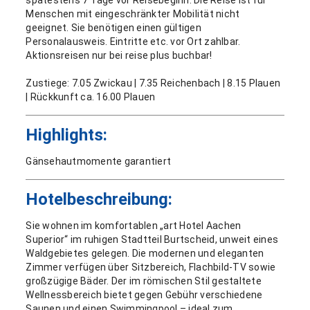
spätestens 7 Tage vor Reisebeginn. Die Reise ist für
Menschen mit eingeschränkter Mobilität nicht
geeignet. Sie benötigen einen gültigen
Personalausweis. Eintritte etc. vor Ort zahlbar.
Aktionsreisen nur bei reise plus buchbar!
Zustiege: 7.05 Zwickau | 7.35 Reichenbach | 8.15 Plauen
| Rückkunft ca. 16.00 Plauen
Highlights:
Gänsehautmomente garantiert
Hotelbeschreibung:
Sie wohnen im komfortablen „art Hotel Aachen
Superior“ im ruhigen Stadtteil Burtscheid, unweit eines
Waldgebietes gelegen. Die modernen und eleganten
Zimmer verfügen über Sitzbereich, Flachbild-TV sowie
großzügige Bäder. Der im römischen Stil gestaltete
Wellnessbereich bietet gegen Gebühr verschiedene
Saunen und einen Swimmingpool – ideal zum