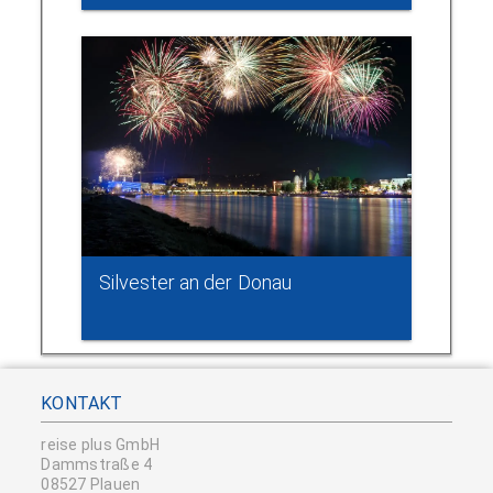
Silvester an der Donau
KONTAKT
reise plus GmbH
Dammstraße 4
08527 Plauen