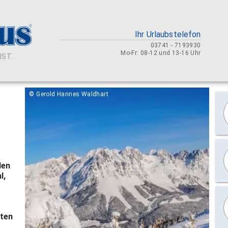
Ihr Urlaubstelefon
03741 - 7193930
Mo-Fr: 08-12 und 13-16 Uhr
ST...
© Gerold Hannes Waldhart
den
l,
ften