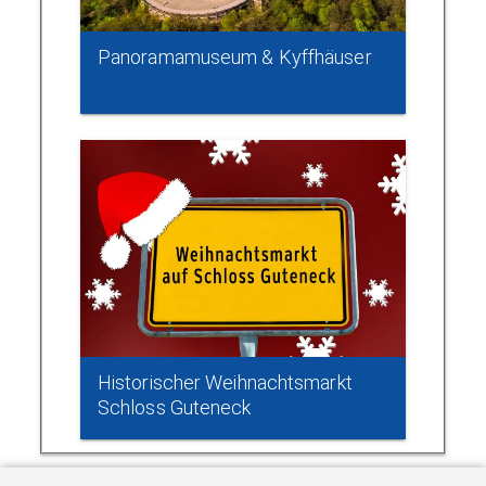
Panoramamuseum & Kyffhäuser
Historischer Weihnachtsmarkt
Schloss Guteneck