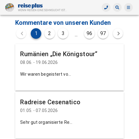
WENN REISEN EINE SEHNSUCHT IST...
Kommentare von unseren Kunden
1
2
3
96
97
...
Rumänien „Die Königstour“
08.06. - 19.06.2026
Wir waren begeistert von dieser Reise, die uns unvergessliche Eindrücke vermittelt hat. Viele Informationen aus der Geschichte des multikulturellen Landes, Tendenzen der aktuellen gesellschaftlichen Verhältnisse und persönliche Wahrnehmungen gaben uns einen neuen Blick auf dieses Land. Der örtliche Reiseleiter, Michail, glänzte mit mit sehr hohem Wissen. Die Organisation der Reise, Hotelauswahl, Stimmung in der Reisegruppe und kulinarische Genüsse trugen dazu bei, dass wir uns sehr wohl fühlten. Besonders hervorheben möchten wir die vorzügliche Reisebegleitung durch Yvonne und Bengt, die beide abwechselnd den Bus steuerten und die Gäste betreuten. Die große Auswahl an Speisen und Getränken wurde sogar in den Mittagspausen auf einem mitgebrachten Picknicktisch appetitlich präsentiert. Yvonne und Bengt trugen durch ihre freundliche, aufgeschlossene, unterhaltsame und humorvolle Art in besonderem Maße zur Harmonie in der Reisegruppe bei. Sie sind ein rundum tolles Team! Vielen Dank! Dagmar und Jürgen Z. aus Neukirchen
Radreise Cesenatico
01.05. - 07.05.2026
Sehr gut organisierte Reise, die beiden Busfahrer waren top. Die Unterkunft war auch sehr gut. Die geführten Radtouren waren ebenfalls gut.Nur unser Radguide hat das irgendwie missverstanden mit einer Trainingstour zur Giro d'italia . Er war für einige zu schnell unterwegs. Deshalb haben einige nicht mitbekommen was er unterwegs erzählt hat. Doch lustig was es allemal. Wir machen das bestimmt wieder. Ralph K. aus Stützengrün