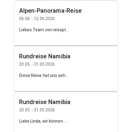
Alpen-Panorama-Reise
06.06. - 12.06.2026
Liebes Team von reiseplus, ich möchte mich herzlich für die super tolle Reise bedanken. Martin und Agnes haben uns bestens umsorgt und somit diese Reise zu einem unvergesslichen Erlebnis werden lassen. Dazu gehört auch das exzellente Angebot in Martins Bortbistro was natürlich, durch die ständige Präsens von Agnes gut "besucht" wurde. Nicht zu vergessen unsere Reiseleiterin vor Ort. Sie hat uns durch viel Wissen diese Reiseregion näher gebracht, war sehr nett, nicht nervig und zu unserem Glück sogar aus Deutschland. Die super Fahrkünste von unserem Helden Martin möchte ich besonders hervorheben. Er hat uns immer sicher ans Ziel gebracht. Vielleicht müsste bei manchen Ausflügen die lange Zeit im Bus, im Vergleich zum Aufenthalt überdacht werden. Nochmal tausend Dank an Agnes und Martin. Ihr wart ein Super Team Natürlich empfehle ich Reiseplus weiter. Bis Bald, Andrea H. aus Gelenau
Rundreise Namibia
20.05. - 31.05.2026
Diese Reise hat uns sehr beeindruckt und wird für immer in unseren Herzen bleiben. Ganz toll fanden wir die verschiedenen Landschaften und die vielen wilden Tiere,die unser Reiseleiter Wayne mit seinen Adleraugen erspähte. Begeistert waren wir von den schönen Unterkünften und vom guten Essen. Es war alles perfekt,recht herzlichen Dank an das reise plus Team,besonders an Linda. Herzliche Grüße von Andrea und Annett M. aus Plauen
Rundreise Namibia
20.05. - 31.05.2026
Liebe Linda, wir können uns Lisa und Helga nur voll und ganz anschließen. Es war eine super Reise. Wir möchten uns bei Wayne und bei dir nochmals herzlich für alles bedanken. Und auch bei uns war es nicht die letzte Reise mit euch. Viele Grüße und bis zum nächsten Mal Holger und Ute H. aus Juchhöh