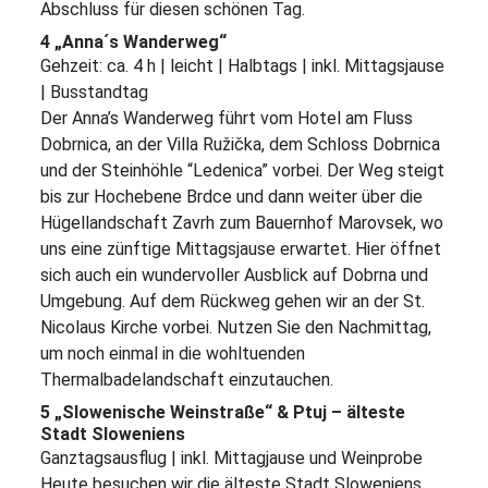
Abschluss für diesen schönen Tag.
4 „Anna´s Wanderweg“
Gehzeit: ca. 4 h | leicht | Halbtags | inkl. Mittagsjause
| Busstandtag
Der Anna’s Wanderweg führt vom Hotel am Fluss
Dobrnica, an der Villa Ružička, dem Schloss Dobrnica
und der Steinhöhle “Ledenica” vorbei. Der Weg steigt
bis zur Hochebene Brdce und dann weiter über die
Hügellandschaft Zavrh zum Bauernhof Marovsek, wo
uns eine zünftige Mittagsjause erwartet. Hier öffnet
sich auch ein wundervoller Ausblick auf Dobrna und
Umgebung. Auf dem Rückweg gehen wir an der St.
Nicolaus Kirche vorbei. Nutzen Sie den Nachmittag,
um noch einmal in die wohltuenden
Thermalbadelandschaft einzutauchen.
5 „Slowenische Weinstraße“ & Ptuj – älteste
Stadt Sloweniens
Ganztagsausflug | inkl. Mittagjause und Weinprobe
Heute besuchen wir die älteste Stadt Sloweniens.