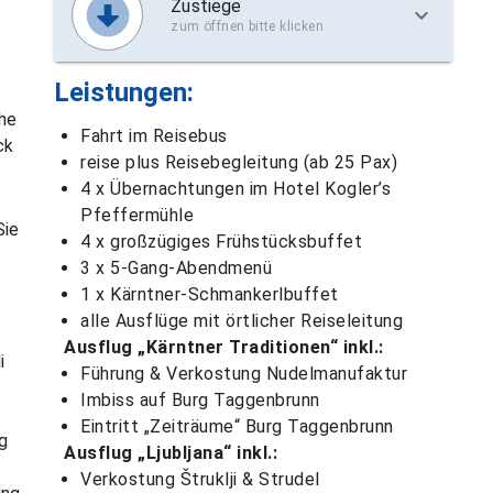
Zustiege
zum öffnen bitte klicken
Leistungen:
che
Fahrt im Reisebus
ck
reise plus Reisebegleitung (ab 25 Pax)
4 x Übernachtungen im Hotel Kogler’s
Pfeffermühle
Sie
4 x großzügiges Frühstücksbuffet
3 x 5-Gang-Abendmenü
1 x Kärntner-Schmankerlbuffet
alle Ausflüge mit örtlicher Reiseleitung
Ausflug „Kärntner Traditionen“ inkl.:
i
Führung & Verkostung Nudelmanufaktur
Imbiss auf Burg Taggenbrunn
Eintritt „Zeiträume“ Burg Taggenbrunn
g
Ausflug „Ljubljana“ inkl.:
Verkostung Štruklji & Strudel