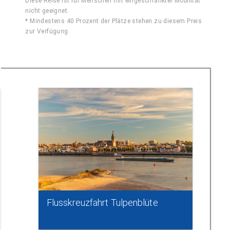
Diese Reise ist für Menschen mit eingeschränkter Mobilität
nicht geeignet.
* Mindestens 40 Prozent der Plätze stehen zu diesem Preis
zur Verfügung.
Flusskreuzfahrt Tulpenblüte