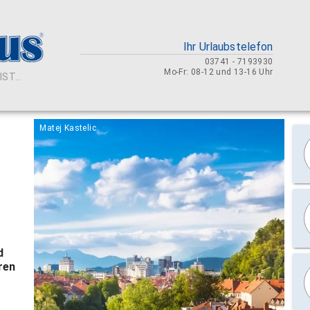
Ihr Urlaubstelefon
03741 - 7193930
Mo-Fr: 08-12 und 13-16 Uhr
ST...
Matej Kastelic
d
ren