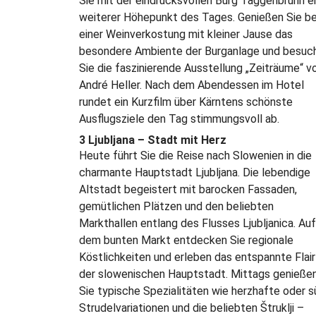
Sie mit der eindrucksvollen Burg Taggenbrunn e
weiterer Höhepunkt des Tages. Genießen Sie be
einer Weinverkostung mit kleiner Jause das
besondere Ambiente der Burganlage und besuc
Sie die faszinierende Ausstellung „Zeiträume“ v
André Heller. Nach dem Abendessen im Hotel
rundet ein Kurzfilm über Kärntens schönste
Ausflugsziele den Tag stimmungsvoll ab.
3 Ljubljana – Stadt mit Herz
Heute führt Sie die Reise nach Slowenien in die
charmante Hauptstadt Ljubljana. Die lebendige
Altstadt begeistert mit barocken Fassaden,
gemütlichen Plätzen und den beliebten
Markthallen entlang des Flusses Ljubljanica. Auf
dem bunten Markt entdecken Sie regionale
Köstlichkeiten und erleben das entspannte Flair
der slowenischen Hauptstadt. Mittags genieße
Sie typische Spezialitäten wie herzhafte oder 
Strudelvariationen und die beliebten Štruklji –